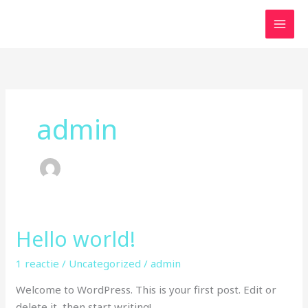
Ga
naar
de
inhoud
admin
Hello world!
Hello
world!
1 reactie
/
Uncategorized
/
admin
Welcome to WordPress. This is your first post. Edit or
delete it, then start writing!